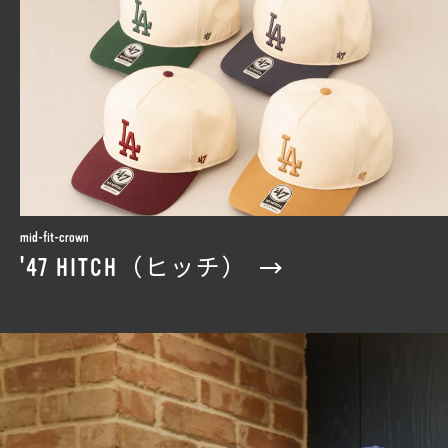
mid-fit-crown
'47 HITCH（ヒッチ）