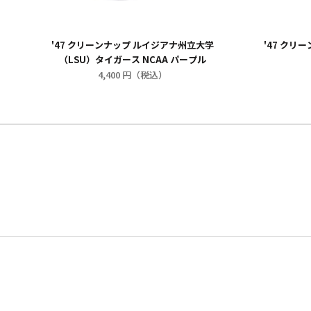
'47 クリーンナップ ルイジアナ州立大学
'47 クリ
（LSU）タイガース NCAA パープル
4,400 円（税込）